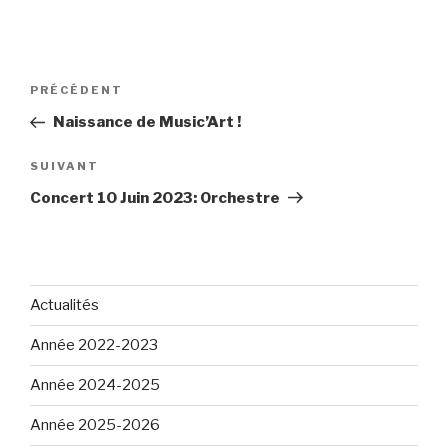
Navigation
Article
PRÉCÉDENT
de
précédent
Naissance de Music’Art !
l’article
Article
SUIVANT
suivant
Concert 10 Juin 2023: Orchestre
Actualités
Année 2022-2023
Année 2024-2025
Année 2025-2026